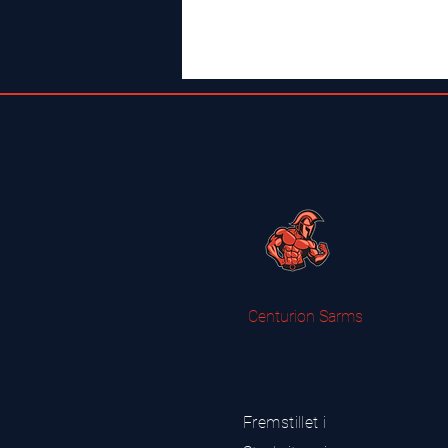
Centurion Sarms
Fremstillet i