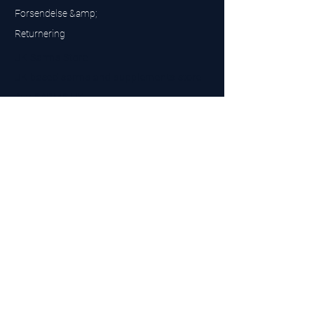
Forsendelse &amp;
Returnering
UK Sarms Store
UK based sarms and supplements store
Buy SARMS UK
Peptides Store UK
Fremstillet i Storbritannien
Company No.
15096278
VAT No. 450447994
The BEST UK Sarms Supplier in the North East
Designet af
Top Tier LTD
Kontakt