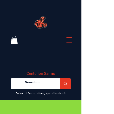
Centurion Sarms
​Bedste UK Sarms, online og sportstilskudsbutik