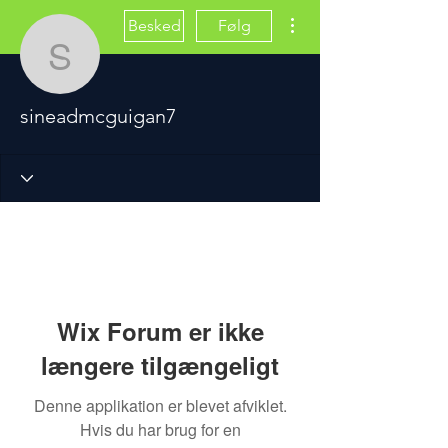
Flere handlinger
Besked
Følg
sineadmcguigan7
sineadmcguigan7
Wix Forum er ikke
længere tilgængeligt
Denne applikation er blevet afviklet.
Hvis du har brug for en