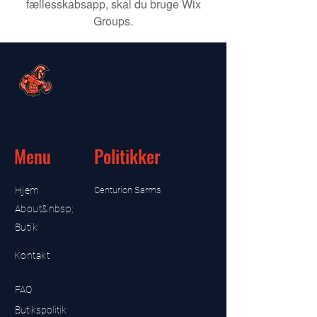
fællesskabsapp, skal du bruge Wix
Groups.
Menu
Politikker
Hjem
Centurion Sarms
About&nbsp;
Butik
Kontakt
FAQ
Butikspolitik