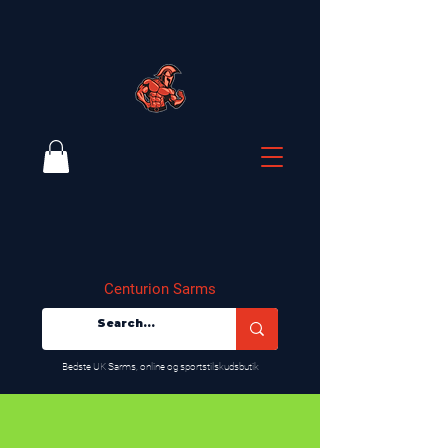
Centurion Sarms
​Bedste UK Sarms, online og sportstilskudsbutik