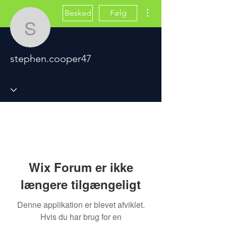
Flere handlinger
Besked
Følg
stephen.cooper47
stephen.cooper47
Wix Forum er ikke
længere tilgængeligt
Denne applikation er blevet afviklet.
Hvis du har brug for en