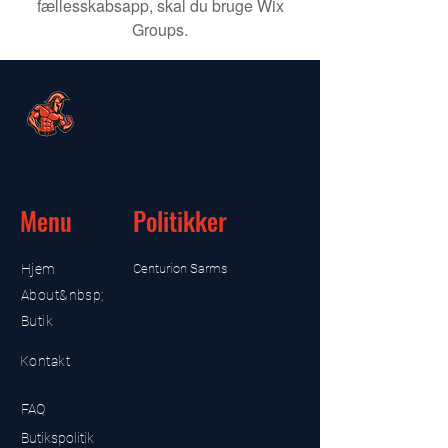
fællesskabsapp, skal du bruge Wix
Groups.
Menu
Politikker
Hjem
Centurion Sarms
About&nbsp;
Butik
Kontakt
FAQ
Butikspolitik