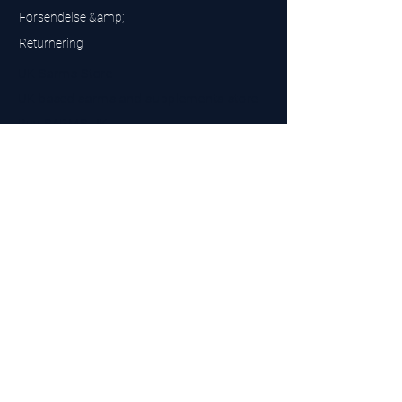
Forsendelse &amp;
Returnering
UK Sarms Store
UK based sarms and supplements store
Buy SARMS UK
Peptides Store UK
Fremstillet i Storbritannien
Company No.
15096278
VAT No. 450447994
The BEST UK Sarms Supplier in the North East
Designet af
Top Tier LTD
Kontakt