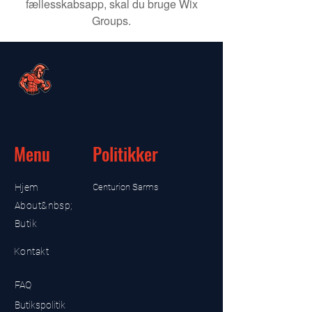
fællesskabsapp, skal du bruge Wix
Groups.
Menu
Politikker
Hjem
Centurion Sarms
About&nbsp;
Butik
Kontakt
FAQ
Butikspolitik