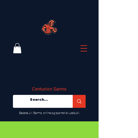
Centurion Sarms
​Bedste UK Sarms, online og sportstilskudsbutik