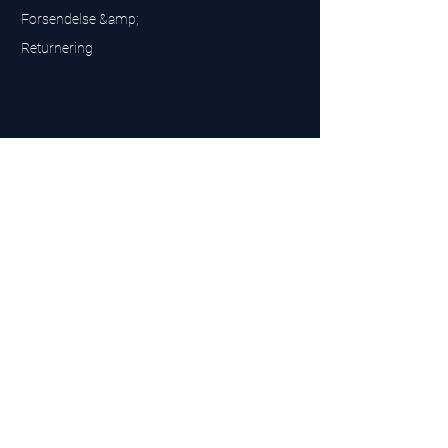
Forsendelse &amp;
Returnering
UK Sarms Store
UK based sarms and supplements store
Buy SARMS UK
Peptides Store UK
Fremstillet i Storbritannien
Company No.
15096278
VAT No. 450447994
The BEST UK Sarms Supplier in the North East
Designet af
Top Tier LTD
Kontakt