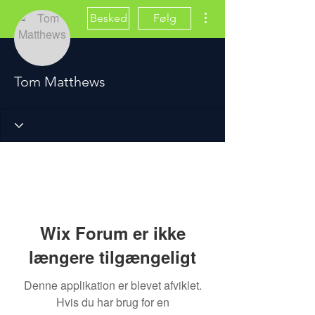
Flere handlinger
Besked
Følg
Tom Matthews
Wix Forum er ikke
længere tilgængeligt
Denne applikation er blevet afviklet.
Hvis du har brug for en