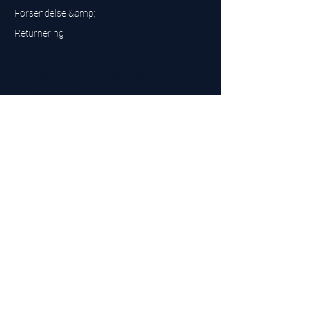
Forsendelse &amp;
Returnering
UK Sarms Store
UK based sarms and supplements store
Buy SARMS UK
Peptides Store UK
Fremstillet i Storbritannien
Company No.
15096278
VAT No. 450447994
The BEST UK Sarms Supplier in the North East
Designet af
Top Tier LTD
Kontakt