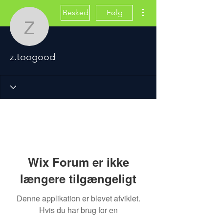
Flere handlinger
Besked
Følg
z.toogood
z.toogood
Wix Forum er ikke
længere tilgængeligt
Denne applikation er blevet afviklet.
Hvis du har brug for en