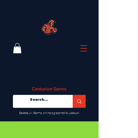
Centurion Sarms
​Bedste UK Sarms, online og sportstilskudsbutik