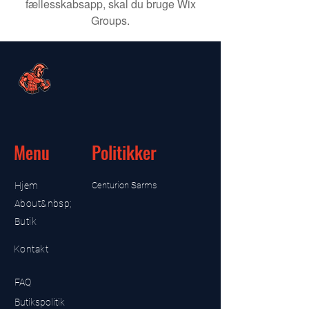
fællesskabsapp, skal du bruge Wix
Groups.
Menu
Politikker
Hjem
Centurion Sarms
About&nbsp;
Butik
Kontakt
FAQ
Butikspolitik