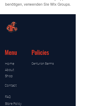
benötigen, verwenden Sie Wix Groups.
Menu
Policies
Home
Centurion Sarms
About
Shop
Contact
FAQ
Store Policy