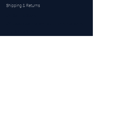
Shipping & Returns
UK Sarms Store
UK based sarms and supplements store
Buy SARMS UK
Peptides Store UK
Made in Britain
Company No.
15096278
VAT No. 450447994
The BEST UK Sarms Supplier in the North East
Designed by Top Tier LTD
Contact