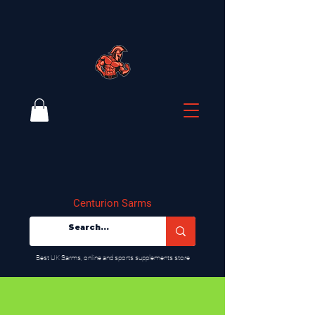
Centurion Sarms
​Best UK Sarms, online and sports supplements store