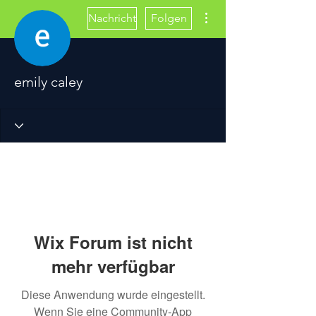
Weitere Optionen
Nachricht
Folgen
emily caley
Wix Forum ist nicht
mehr verfügbar
Diese Anwendung wurde eingestellt.
Wenn Sie eine Community-App