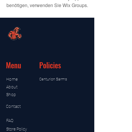
benötigen, verwenden Sie Wix Groups.
Menu
Policies
Home
Centurion Sarms
About
Shop
Contact
FAQ
Store Policy