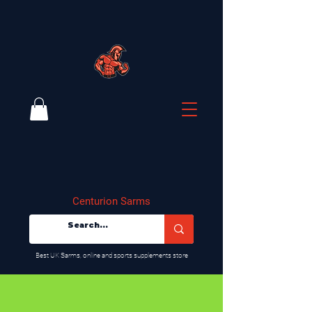
Centurion Sarms
​Best UK Sarms, online and sports supplements store