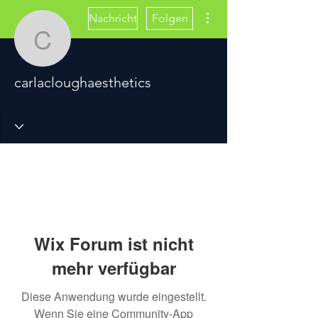
Weitere Optionen
Nachricht
Folgen
carlacloughaesthetics
carlacloughaesthetics
Wix Forum ist nicht
mehr verfügbar
Diese Anwendung wurde eingestellt.
Wenn Sie eine Community-App