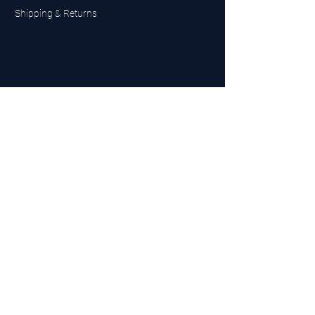
Shipping & Returns
UK Sarms Store
UK based sarms and supplements store
Buy SARMS UK
Peptides Store UK
Made in Britain
Company No.
15096278
VAT No. 450447994
The BEST UK Sarms Supplier in the North East
Designed by Top Tier LTD
Contact