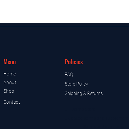
Menu
Policies
Home
FAQ
About
Store Policy
Shop
Shipping & Returns
Contact
UK Sarms Store
UK based sarms and supplement
Sarms and supplement