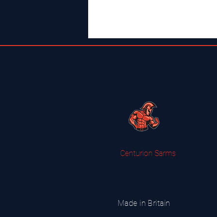
Centurion Sarms
Made in Britain