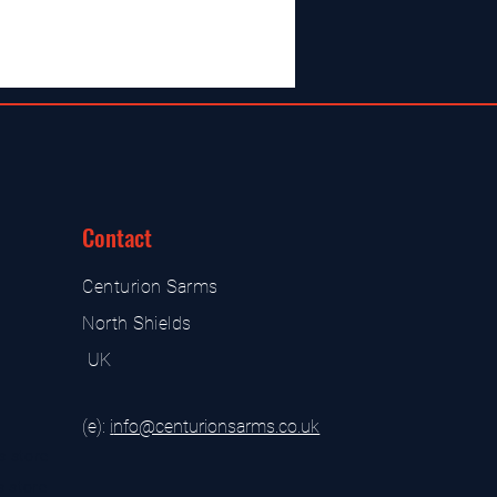
Contact
Centurion Sarms
North Shields
UK
(e):
i
nfo@centurionsarms.co.uk
s store
s store