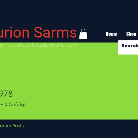
urion Sarms
Home
Shop
online and sports supplements store
1978
0
Gefolgt
orum Posts