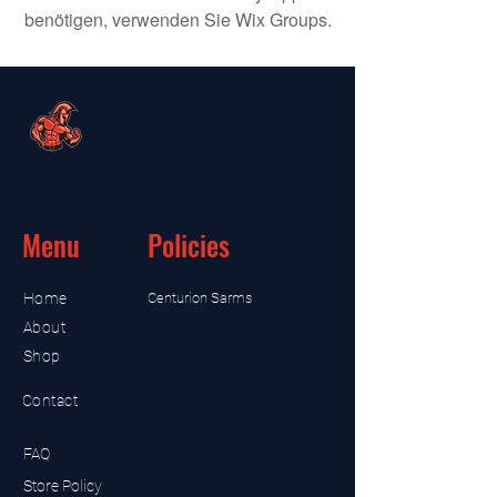
benötigen, verwenden Sie Wix Groups.
Menu
Policies
Home
Centurion Sarms
About
Shop
Contact
FAQ
Store Policy