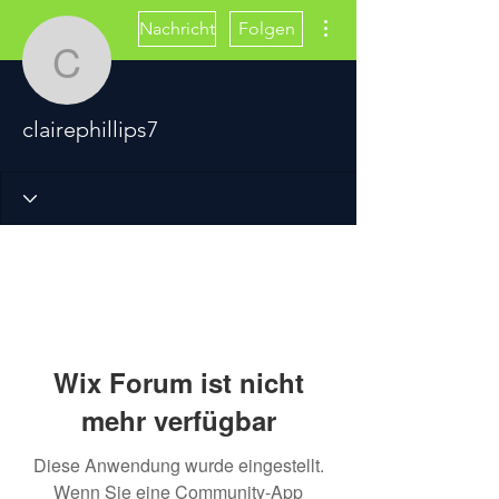
Weitere Optionen
Nachricht
Folgen
clairephillips7
clairephillips7
Wix Forum ist nicht
mehr verfügbar
Diese Anwendung wurde eingestellt.
Wenn Sie eine Community-App