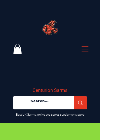
Centurion Sarms
​Best UK Sarms, online and sports supplements store