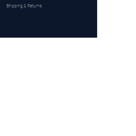
Shipping & Returns
UK Sarms Store
UK based sarms and supplements store
Buy SARMS UK
Peptides Store UK
Made in Britain
Company No.
15096278
VAT No. 450447994
The BEST UK Sarms Supplier in the North East
Designed by Top Tier LTD
Contact