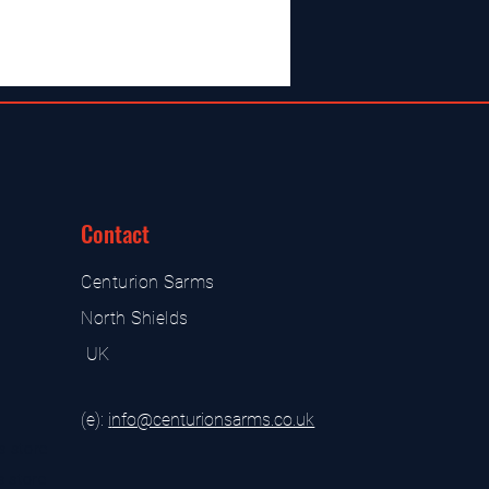
Contact
Centurion Sarms
North Shields
UK
(e):
i
nfo@centurionsarms.co.uk
s store
s store