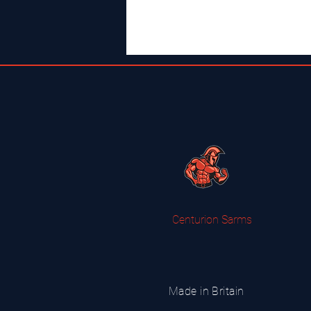
Centurion Sarms
Made in Britain