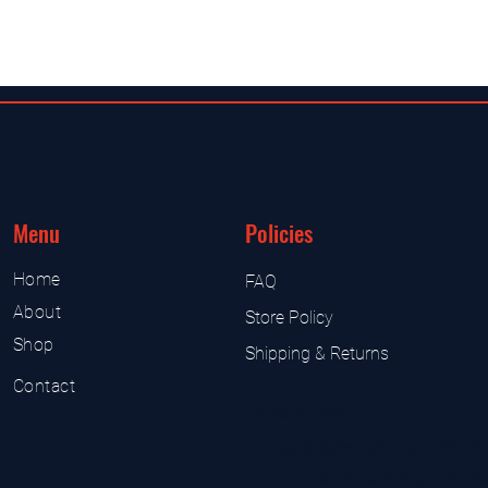
Menu
Policies
Home
FAQ
About
Store Policy
Shop
Shipping & Returns
Contact
UK Sarms Store
UK based sarms and supplement
Sarms and supplement