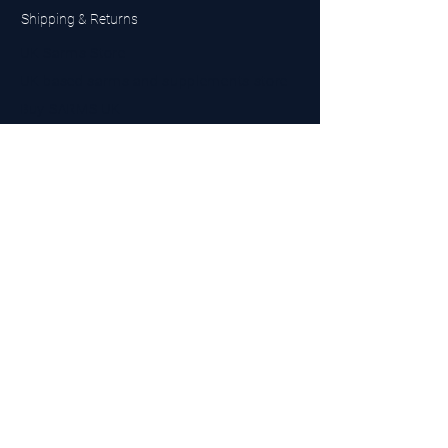
Shipping & Returns
UK Sarms Store
UK based sarms and supplements store
Buy SARMS UK
Peptides Store UK
Made in Britain
Company No.
15096278
VAT No. 450447994
The BEST UK Sarms Supplier in the North East
Designed by Top Tier LTD
Contact