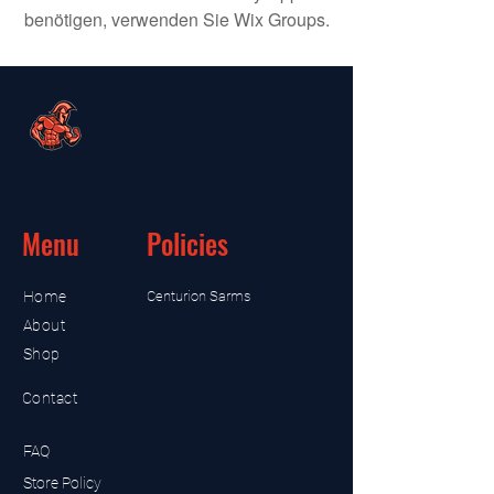
benötigen, verwenden Sie Wix Groups.
Menu
Policies
Home
Centurion Sarms
About
Shop
Contact
FAQ
Store Policy