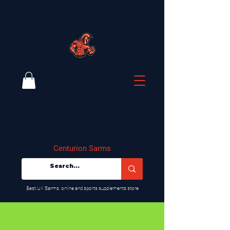
Centurion Sarms
​Best UK Sarms, online and sports supplements store