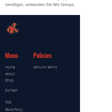
benötigen, verwenden Sie Wix Groups.
Menu
Policies
Home
Centurion Sarms
About
Shop
Contact
FAQ
Store Policy