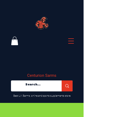
Centurion Sarms
​Best UK Sarms, online and sports supplements store