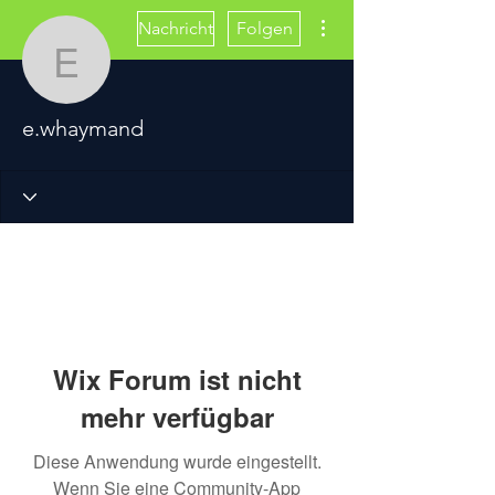
Weitere Optionen
Nachricht
Folgen
e.whaymand
e.whaymand
Wix Forum ist nicht
mehr verfügbar
Diese Anwendung wurde eingestellt.
Wenn Sie eine Community-App