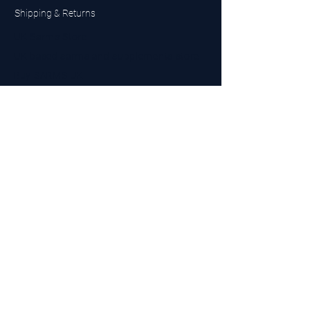
Shipping & Returns
UK Sarms Store
UK based sarms and supplements store
Buy SARMS UK
Peptides Store UK
Made in Britain
Company No.
15096278
VAT No. 450447994
The BEST UK Sarms Supplier in the North East
Designed by Top Tier LTD
Contact