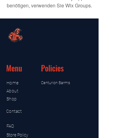
benötigen, verwenden Sie Wix Groups.
Menu
Policies
Home
Centurion Sarms
About
Shop
Contact
FAQ
Store Policy