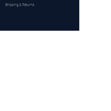
Shipping & Returns
UK Sarms Store
UK based sarms and supplements store
Buy SARMS UK
Peptides Store UK
Made in Britain
Company No.
15096278
VAT No. 450447994
The BEST UK Sarms Supplier in the North East
Designed by Top Tier LTD
Contact