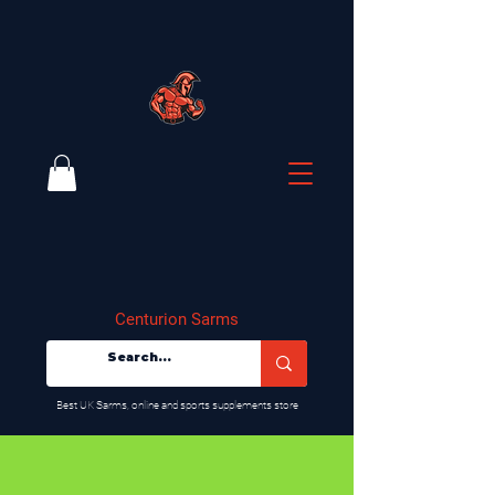
Centurion Sarms
​Best UK Sarms, online and sports supplements store