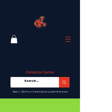
Centurion Sarms
​Best UK Sarms, online and sports supplements store