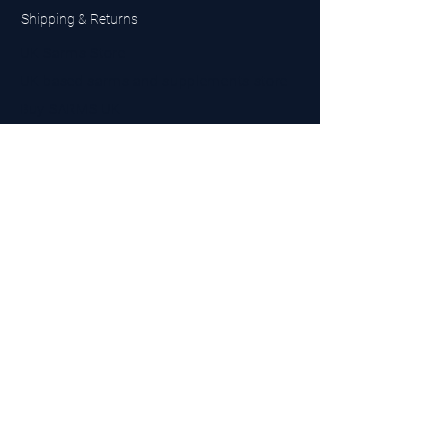
Shipping & Returns
UK Sarms Store
UK based sarms and supplements store
Buy SARMS UK
Peptides Store UK
Made in Britain
Company No.
15096278
VAT No. 450447994
The BEST UK Sarms Supplier in the North East
Designed by Top Tier LTD
Contact