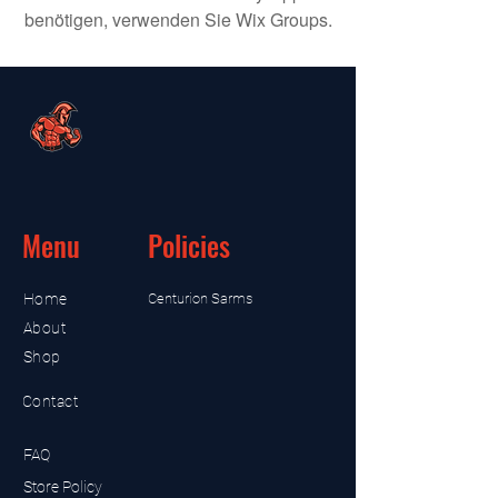
benötigen, verwenden Sie Wix Groups.
Menu
Policies
Home
Centurion Sarms
About
Shop
Contact
FAQ
Store Policy