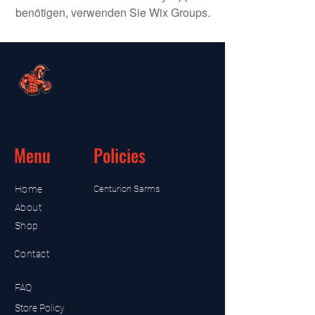
benötigen, verwenden Sie Wix Groups.
Menu
Policies
Home
Centurion Sarms
About
Shop
Contact
FAQ
Store Policy