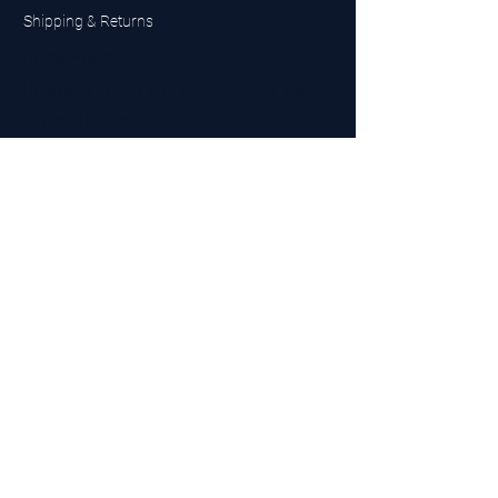
Shipping & Returns
UK Sarms Store
UK based sarms and supplements store
Buy SARMS UK
Peptides Store UK
Made in Britain
Company No.
15096278
VAT No. 450447994
The BEST UK Sarms Supplier in the North East
Designed by Top Tier LTD
Contact