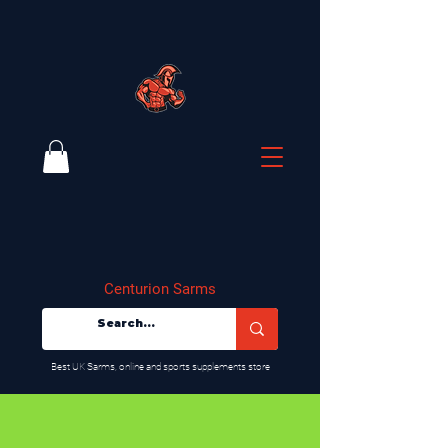
Centurion Sarms
​Best UK Sarms, online and sports supplements store