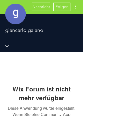
Weitere Optionen
Nachricht
Folgen
giancarlo galano
Wix Forum ist nicht
mehr verfügbar
Diese Anwendung wurde eingestellt.
Wenn Sie eine Community-App