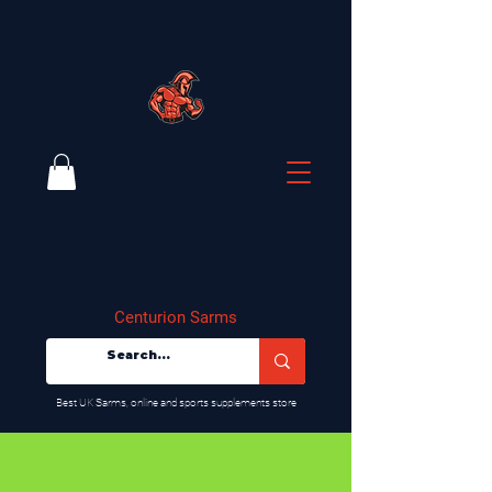
Centurion Sarms
​Best UK Sarms, online and sports supplements store