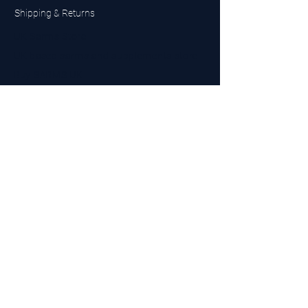
Shipping & Returns
UK Sarms Store
UK based sarms and supplements store
Buy SARMS UK
Peptides Store UK
Made in Britain
Company No.
15096278
VAT No. 450447994
The BEST UK Sarms Supplier in the North East
Designed by Top Tier LTD
Contact