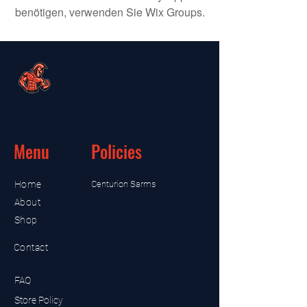
benötigen, verwenden Sie Wix Groups.
Menu
Policies
Home
Centurion Sarms
About
Shop
Contact
FAQ
Store Policy