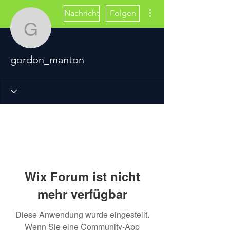
Weitere Optionen
Nachricht
Folgen
gordon_manton
gordon_manton
Wix Forum ist nicht
mehr verfügbar
Diese Anwendung wurde eingestellt.
Wenn Sie eine Community-App