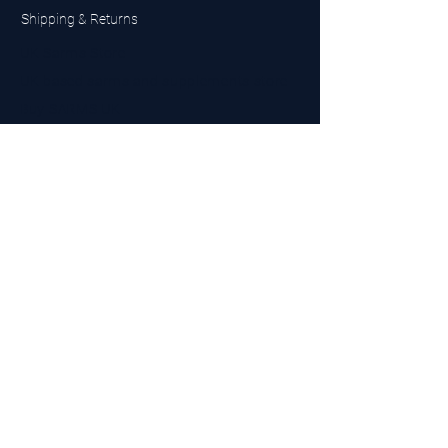
Shipping & Returns
UK Sarms Store
UK based sarms and supplements store
Buy SARMS UK
Peptides Store UK
Made in Britain
Company No.
15096278
VAT No. 450447994
The BEST UK Sarms Supplier in the North East
Designed by Top Tier LTD
Contact