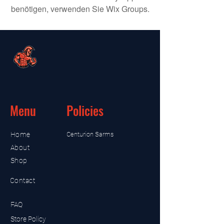
benötigen, verwenden Sie Wix Groups.
Menu
Policies
Home
Centurion Sarms
About
Shop
Contact
FAQ
Store Policy