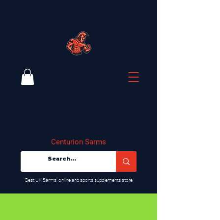
Centurion Sarms
​Best UK Sarms, online and sports supplements store