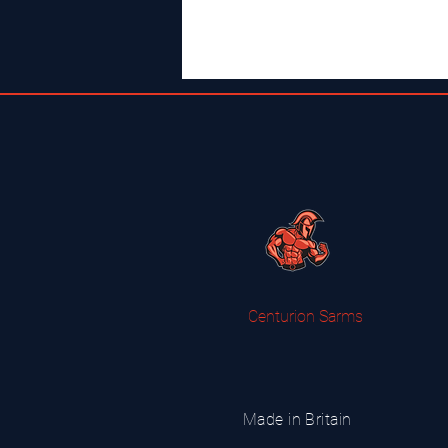
Centurion Sarms
Made in Britain