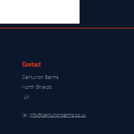
Contact
Centurion Sarms
North Shields
UK
(e):
i
nfo@centurionsarms.co.uk
s store
s store