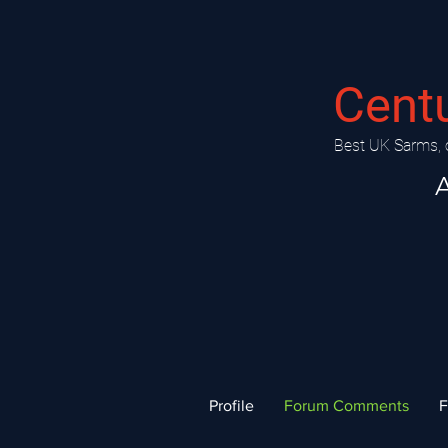
Cent
​Best UK Sarms, 
A
Profile
Forum Comments
F