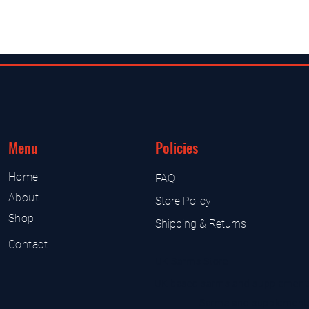
Menu
Policies
Home
FAQ
About
Store Policy
Shop
Shipping & Returns
Contact
UK Sarms Store
UK based sarms and supplement
Sarms and supplement