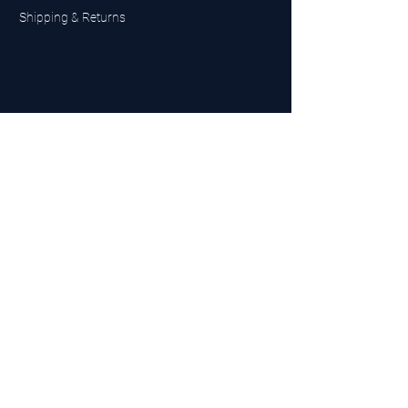
Shipping & Returns
UK Sarms Store
UK based sarms and supplements store
Buy SARMS UK
Peptides Store UK
Made in Britain
Company No.
15096278
VAT No. 450447994
The BEST UK Sarms Supplier in the North East
Designed by Top Tier LTD
Contact