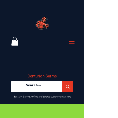
Centurion Sarms
​Best UK Sarms, online and sports supplements store