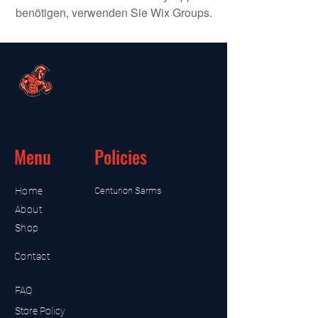
benötigen, verwenden Sie Wix Groups.
Menu
Policies
Home
Centurion Sarms
About
Shop
Contact
FAQ
Store Policy