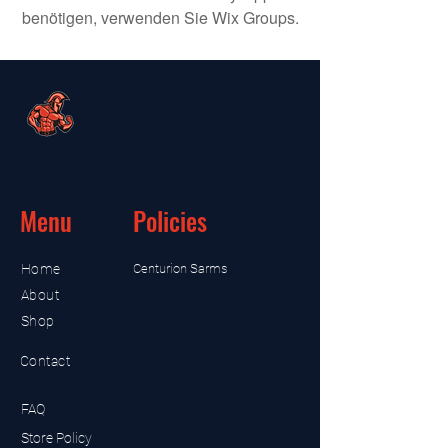
benötigen, verwenden Sie Wix Groups.
Menu
Policies
Home
Centurion Sarms
About
Shop
Contact
FAQ
Store Policy