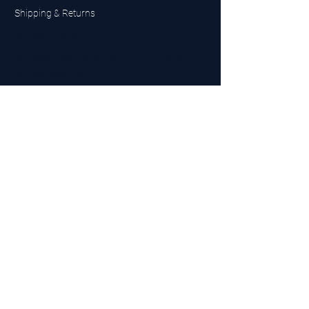
Shipping & Returns
UK Sarms Store
UK based sarms and supplements store
Buy SARMS UK
Peptides Store UK
Made in Britain
Company No.
15096278
VAT No. 450447994
The BEST UK Sarms Supplier in the North East
Designed by Top Tier LTD
Contact