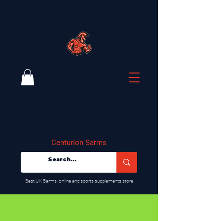
Centurion Sarms
​Best UK Sarms, online and sports supplements store