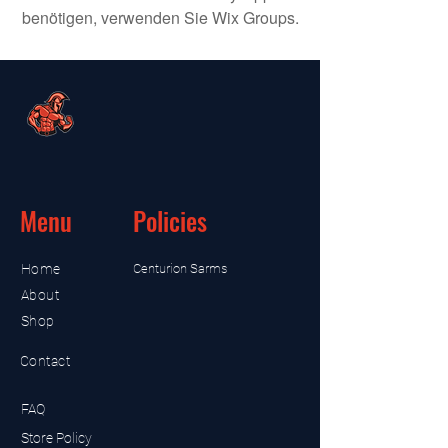
benötigen, verwenden Sie Wix Groups.
Menu
Policies
Home
Centurion Sarms
About
Shop
Contact
FAQ
Store Policy