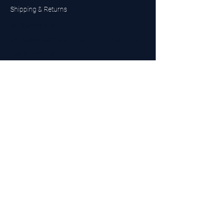
Shipping & Returns
UK Sarms Store
UK based sarms and supplements store
Buy SARMS UK
Peptides Store UK
Made in Britain
Company No.
15096278
VAT No. 450447994
The BEST UK Sarms Supplier in the North East
Designed by Top Tier LTD
Contact