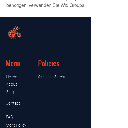
benötigen, verwenden Sie Wix Groups.
Menu
Policies
Home
Centurion Sarms
About
Shop
Contact
FAQ
Store Policy