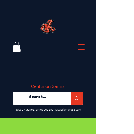
Centurion Sarms
​Best UK Sarms, online and sports supplements store