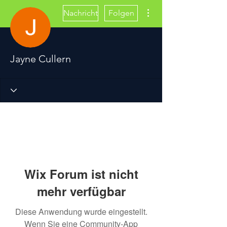
Weitere Optionen
Nachricht
Folgen
Jayne Cullern
Wix Forum ist nicht
mehr verfügbar
Diese Anwendung wurde eingestellt.
Wenn Sie eine Community-App