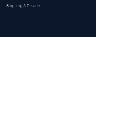
Shipping & Returns
UK Sarms Store
UK based sarms and supplements store
Buy SARMS UK
Peptides Store UK
Made in Britain
Company No.
15096278
VAT No. 450447994
The BEST UK Sarms Supplier in the North East
Designed by Top Tier LTD
Contact