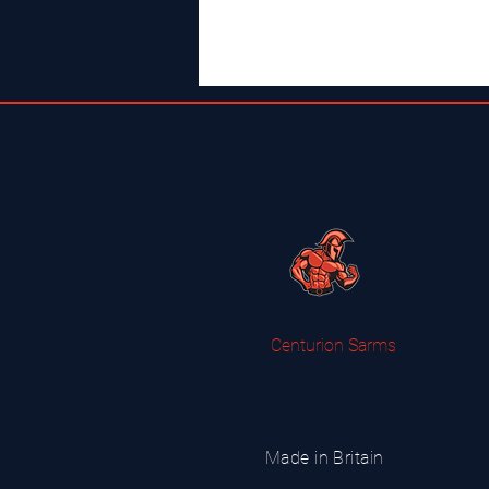
Centurion Sarms
Made in Britain