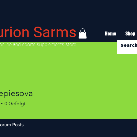
urion Sarms
Home
Shop
online and sports supplements store
Lepiesova
0
Gefolgt
orum Posts