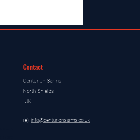
Contact
Centurion Sarms
North Shields
UK
(e):
i
nfo@centurionsarms.co.uk
s store
s store