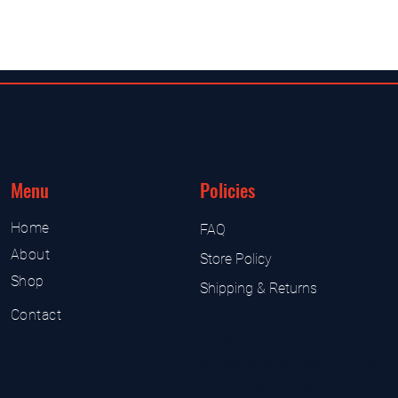
Menu
Policies
Home
FAQ
About
Store Policy
Shop
Shipping & Returns
Contact
UK Sarms Store
UK based sarms and supplement
Sarms and supplement