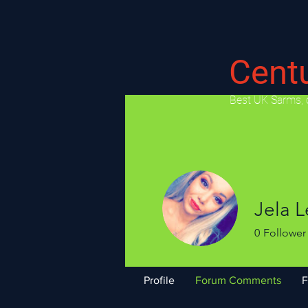
Cent
​Best UK Sarms, 
Jela 
0
Follower
Profile
Forum Comments
F