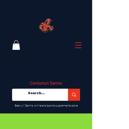
Centurion Sarms
​Best UK Sarms, online and sports supplements store