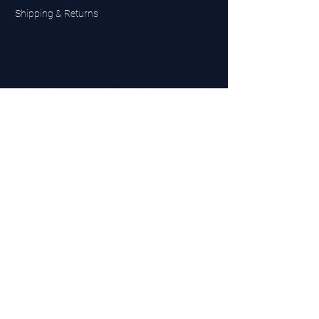
Shipping & Returns
UK Sarms Store
UK based sarms and supplements store
Buy SARMS UK
Peptides Store UK
Made in Britain
Company No.
15096278
VAT No. 450447994
The BEST UK Sarms Supplier in the North East
Designed by Top Tier LTD
Contact