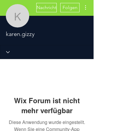
Weitere Optionen
Nachricht
Folgen
karen.gizzy
karen.gizzy
Wix Forum ist nicht
mehr verfügbar
Diese Anwendung wurde eingestellt.
Wenn Sie eine Community-App