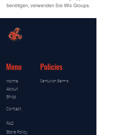
benötigen, verwenden Sie Wix Groups.
Menu
Policies
Home
Centurion Sarms
About
Shop
Contact
FAQ
Store Policy