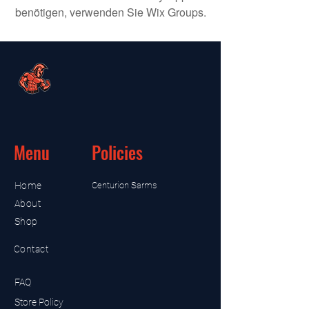
benötigen, verwenden Sie Wix Groups.
Menu
Policies
Home
Centurion Sarms
About
Shop
Contact
FAQ
Store Policy