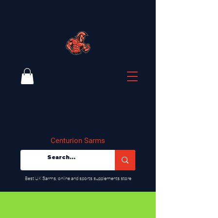
Centurion Sarms
​Best UK Sarms, online and sports supplements store