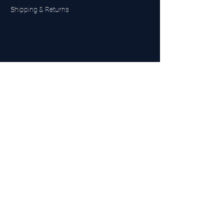
Shipping & Returns
UK Sarms Store
UK based sarms and supplements store
Buy SARMS UK
Peptides Store UK
Made in Britain
Company No.
15096278
VAT No. 450447994
The BEST UK Sarms Supplier in the North East
Designed by Top Tier LTD
Contact