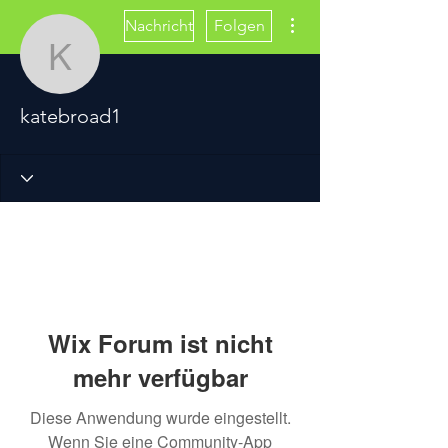
Weitere Optionen
Nachricht
Folgen
katebroad1
katebroad1
Wix Forum ist nicht
mehr verfügbar
Diese Anwendung wurde eingestellt.
Wenn Sie eine Community-App