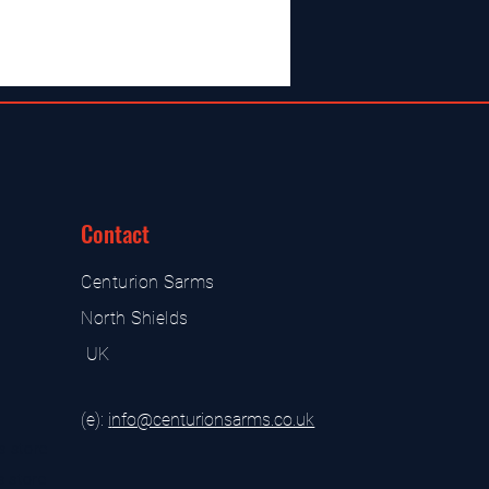
Contact
Centurion Sarms
North Shields
UK
(e):
i
nfo@centurionsarms.co.uk
s store
s store