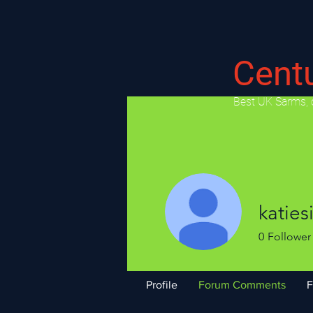
Cent
​Best UK Sarms, 
katie
0
Follower
Profile
Forum Comments
F