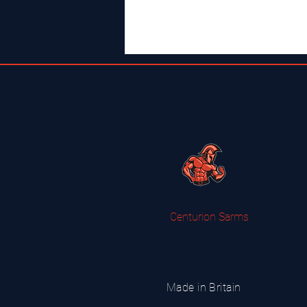
Centurion Sarms
Made in Britain