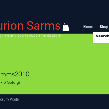
urion Sarms
Home
Shop
online and sports supplements store
simms2010
0
Gefolgt
orum Posts