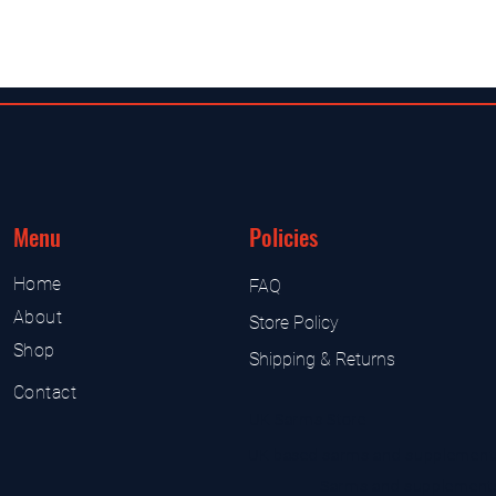
Menu
Policies
Home
FAQ
About
Store Policy
Shop
Shipping & Returns
Contact
UK Sarms Store
UK based sarms and supplement
Sarms and supplement