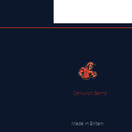
Centurion Sarms
Made in Britain