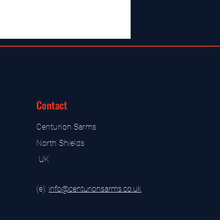
Contact
Centurion Sarms
North Shields
UK
(e):
i
nfo@centurionsarms.co.uk
s store
s store