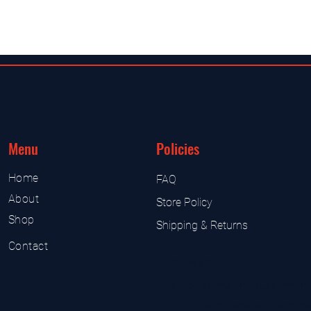
Menu
Policies
Home
FAQ
About
Store Policy
Shop
Shipping & Returns
Contact
UK Sarms Store
UK based sarms and supplement
Sarms and supplement