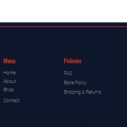
Menu
Policies
Home
FAQ
About
Store Policy
Shop
Shipping & Returns
Contact
UK Sarms Store
UK based sarms and supplement
Sarms and supplement