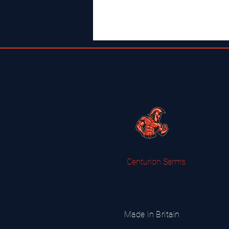
Centurion Sarms
Made in Britain