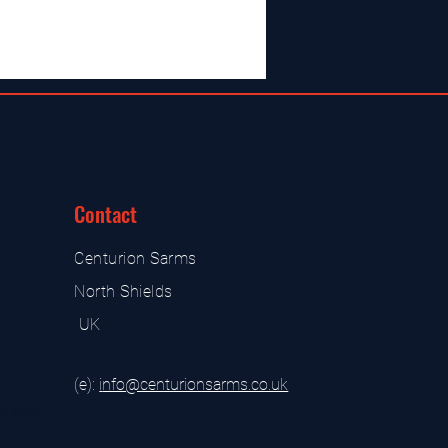
Contact
Centurion Sarms
North Shields
UK
(e):
i
nfo@centurionsarms.co.uk
s store
s store