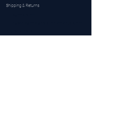
Shipping & Returns
UK Sarms Store
UK based sarms and supplements store
Buy SARMS UK
Peptides Store UK
Made in Britain
Company No.
15096278
VAT No. 450447994
The BEST UK Sarms Supplier in the North East
Designed by Top Tier LTD
Contact