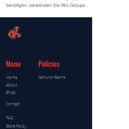
benötigen, verwenden Sie Wix Groups.
Menu
Policies
Home
Centurion Sarms
About
Shop
Contact
FAQ
Store Policy