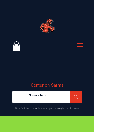
Centurion Sarms
​Best UK Sarms, online and sports supplements store