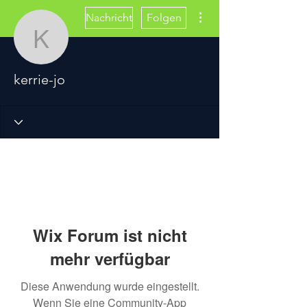
Weitere Optionen
Nachricht
Folgen
kerrie-jo
kerrie-jo
Wix Forum ist nicht
mehr verfügbar
Diese Anwendung wurde eingestellt.
Wenn Sie eine Community-App