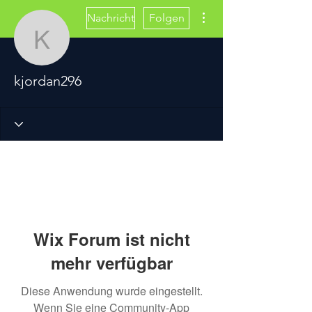
Weitere Optionen
Nachricht
Folgen
kjordan296
kjordan296
Wix Forum ist nicht
mehr verfügbar
Diese Anwendung wurde eingestellt.
Wenn Sie eine Community-App