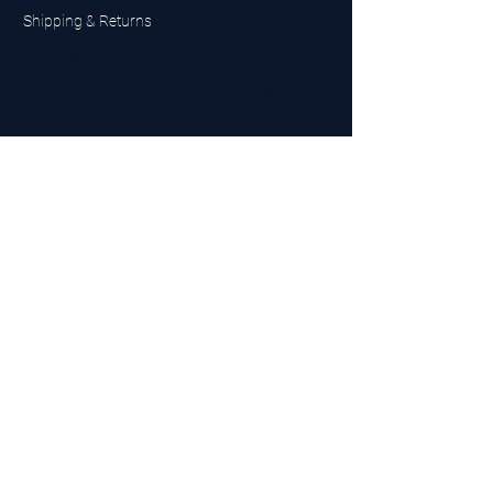
Shipping & Returns
UK Sarms Store
UK based sarms and supplements store
Buy SARMS UK
Peptides Store UK
Made in Britain
Company No.
15096278
VAT No. 450447994
The BEST UK Sarms Supplier in the North East
Designed by Top Tier LTD
Contact