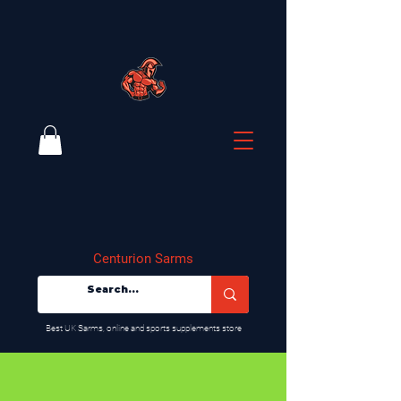
Centurion Sarms
​Best UK Sarms, online and sports supplements store