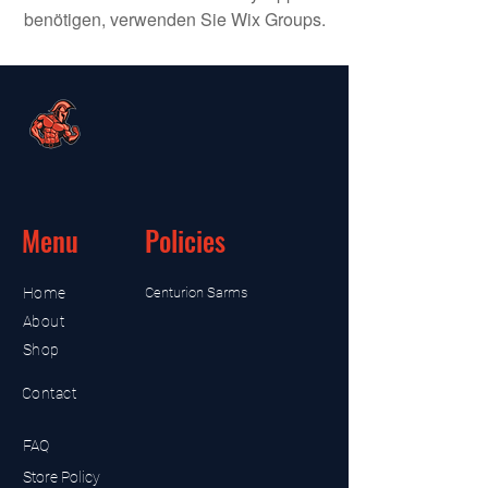
benötigen, verwenden Sie Wix Groups.
Menu
Policies
Home
Centurion Sarms
About
Shop
Contact
FAQ
Store Policy