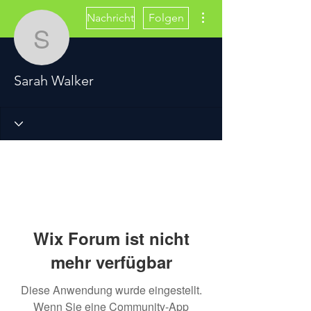
Weitere Optionen
Nachricht
Folgen
Sarah Walker
Sarah Walker
Wix Forum ist nicht
mehr verfügbar
Diese Anwendung wurde eingestellt.
Wenn Sie eine Community-App