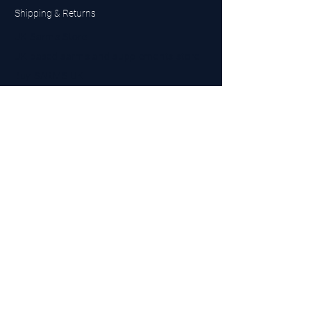
Shipping & Returns
UK Sarms Store
UK based sarms and supplements store
Buy SARMS UK
Peptides Store UK
Made in Britain
Company No.
15096278
VAT No. 450447994
The BEST UK Sarms Supplier in the North East
Designed by Top Tier LTD
Contact