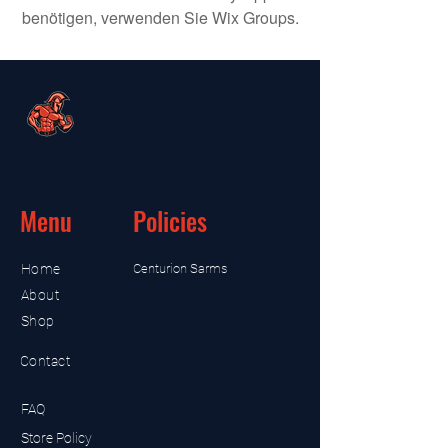
benötigen, verwenden Sie Wix Groups.
Menu
Policies
Home
Centurion Sarms
About
Shop
Contact
FAQ
Store Policy