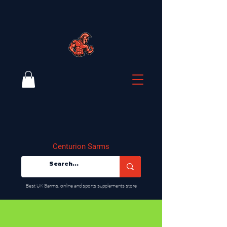
Centurion Sarms
​Best UK Sarms, online and sports supplements store