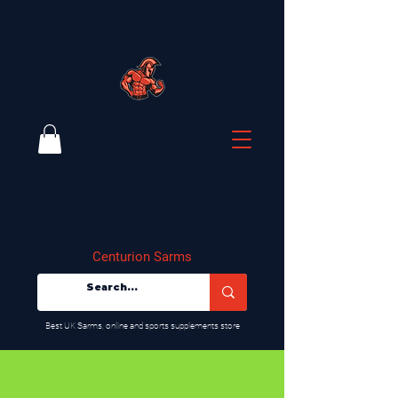
Centurion Sarms
​Best UK Sarms, online and sports supplements store