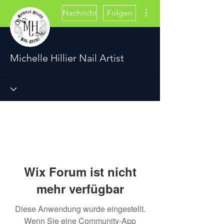
Weitere Optionen
Nachricht
Folgen
Michelle Hillier Nail Artist
Wix Forum ist nicht
mehr verfügbar
Diese Anwendung wurde eingestellt.
Wenn Sie eine Community-App