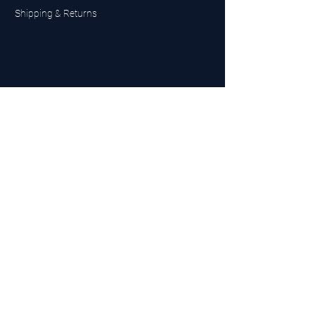
Shipping & Returns
UK Sarms Store
UK based sarms and supplements store
Buy SARMS UK
Peptides Store UK
Made in Britain
Company No.
15096278
VAT No. 450447994
The BEST UK Sarms Supplier in the North East
Designed by Top Tier LTD
Contact