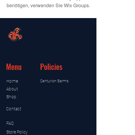
benötigen, verwenden Sie Wix Groups.
Menu
Policies
Home
Centurion Sarms
About
Shop
Contact
FAQ
Store Policy