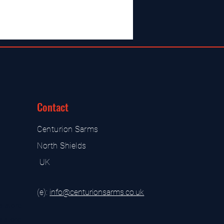
Contact
Centurion Sarms
North Shields
UK
(e):
i
nfo@centurionsarms.co.uk
s store
s store