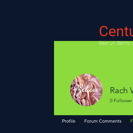
Cent
​Best UK Sarms, 
Rach
0
Follower
Profile
Forum Comments
F