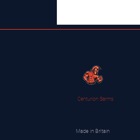
Centurion Sarms
Made in Britain