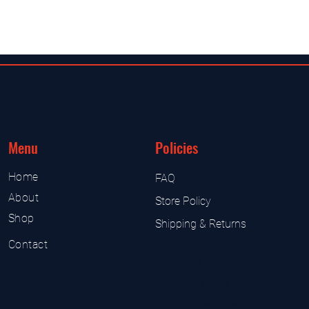
Menu
Policies
Home
FAQ
About
Store Policy
Shop
Shipping & Returns
Contact
UK Sarms Store
UK based sarms and supplement
Sarms and supplement