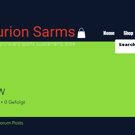
urion Sarms
Home
Shop
online and sports supplements store
 W
0
Gefolgt
orum Posts