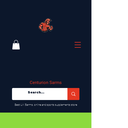
Centurion Sarms
​Best UK Sarms, online and sports supplements store