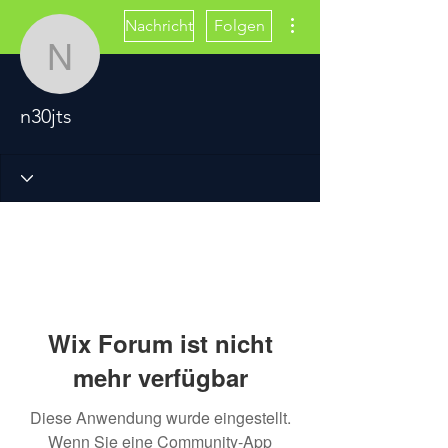
Weitere Optionen
Nachricht
Folgen
n30jts
n30jts
Wix Forum ist nicht
mehr verfügbar
Diese Anwendung wurde eingestellt.
Wenn Sie eine Community-App