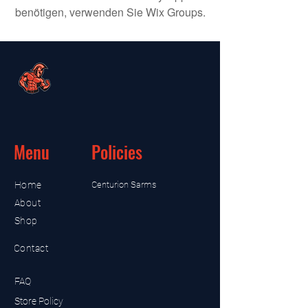
benötigen, verwenden Sie Wix Groups.
Menu
Policies
Home
Centurion Sarms
About
Shop
Contact
FAQ
Store Policy