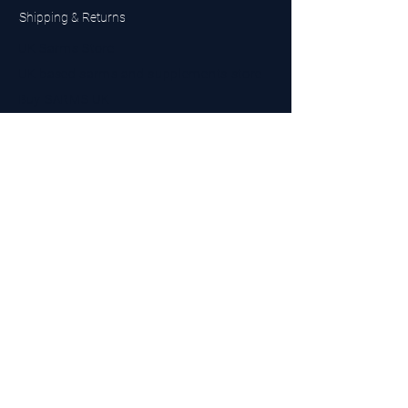
Shipping & Returns
UK Sarms Store
UK based sarms and supplements store
Buy SARMS UK
Peptides Store UK
Made in Britain
Company No.
15096278
VAT No. 450447994
The BEST UK Sarms Supplier in the North East
Designed by Top Tier LTD
Contact