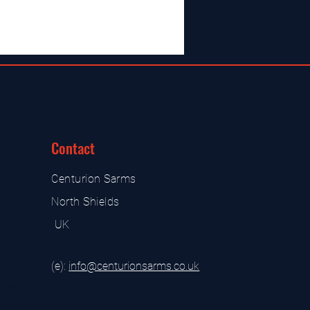
Contact
Centurion Sarms
North Shields
UK
(e):
i
nfo@centurionsarms.co.uk
s store
s store