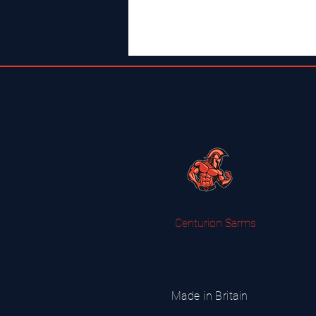
Centurion Sarms
Made in Britain