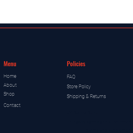
Menu
Policies
Home
FAQ
About
Store Policy
Shop
Shipping & Returns
Contact
UK Sarms Store
UK based sarms and supplement
Sarms and supplement