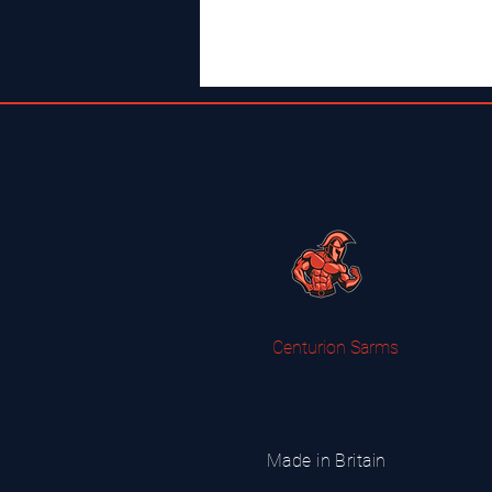
Centurion Sarms
Made in Britain