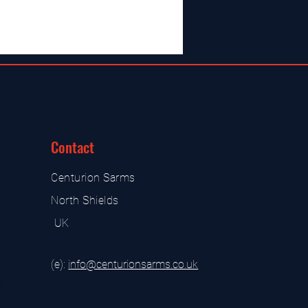
Contact
Centurion Sarms
North Shields
UK
(e):
i
nfo@centurionsarms.co.uk
s store
s store