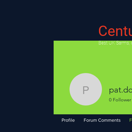
Cent
​Best UK Sarms, 
pat.d
pat.donlo
0
Follower
Profile
Forum Comments
F