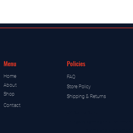
Menu
Policies
Home
FAQ
About
Store Policy
Shop
Shipping & Returns
Contact
UK Sarms Store
UK based sarms and supplement
Sarms and supplement