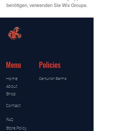
benötigen, verwenden Sie Wix Groups.
Menu
Policies
Home
Centurion Sarms
About
Shop
Contact
FAQ
Store Policy