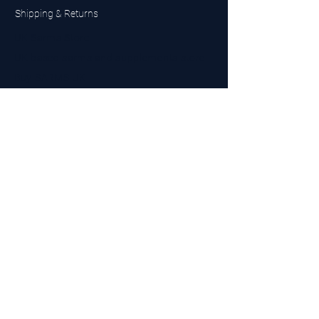
Shipping & Returns
UK Sarms Store
UK based sarms and supplements store
Buy SARMS UK
Peptides Store UK
Made in Britain
Company No.
15096278
VAT No. 450447994
The BEST UK Sarms Supplier in the North East
Designed by Top Tier LTD
Contact