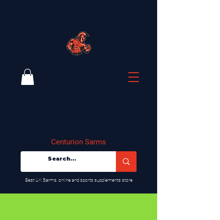
Centurion Sarms
​Best UK Sarms, online and sports supplements store