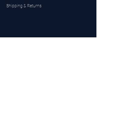
Shipping & Returns
UK Sarms Store
UK based sarms and supplements store
Buy SARMS UK
Peptides Store UK
Made in Britain
Company No.
15096278
VAT No. 450447994
The BEST UK Sarms Supplier in the North East
Designed by Top Tier LTD
Contact