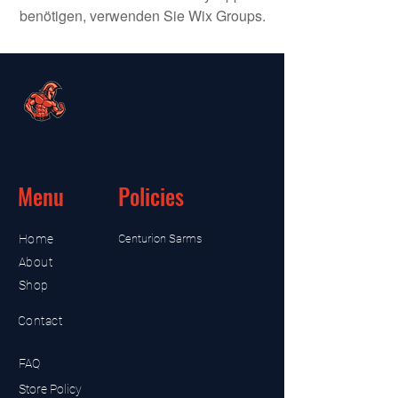
benötigen, verwenden Sie Wix Groups.
Menu
Policies
Home
Centurion Sarms
About
Shop
Contact
FAQ
Store Policy