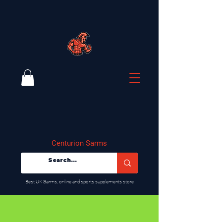
Centurion Sarms
​Best UK Sarms, online and sports supplements store