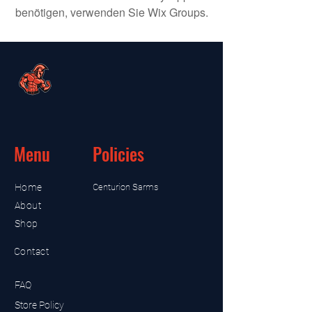
benötigen, verwenden Sie Wix Groups.
Menu
Policies
Home
Centurion Sarms
About
Shop
Contact
FAQ
Store Policy