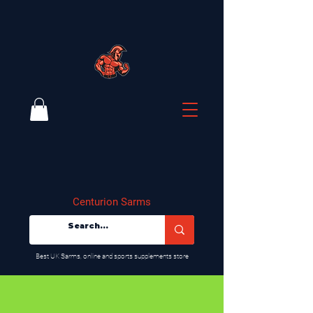
Centurion Sarms
​Best UK Sarms, online and sports supplements store