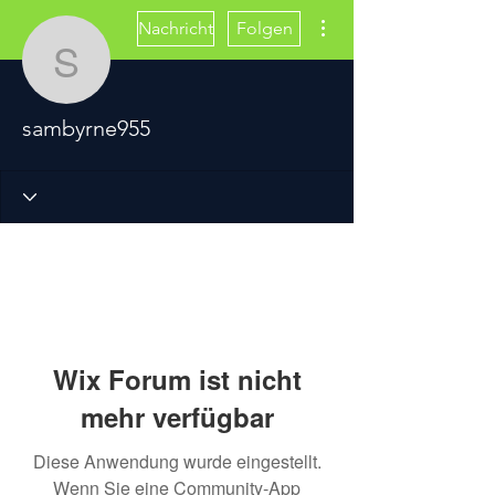
Weitere Optionen
Nachricht
Folgen
sambyrne955
sambyrne955
Wix Forum ist nicht
mehr verfügbar
Diese Anwendung wurde eingestellt.
Wenn Sie eine Community-App