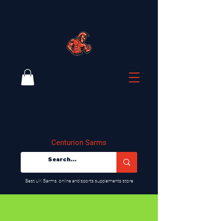
Centurion Sarms
​Best UK Sarms, online and sports supplements store