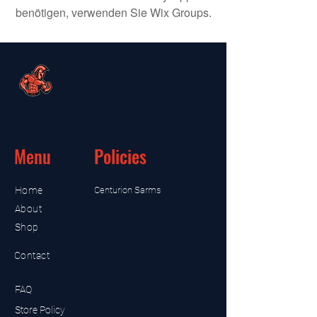
benötigen, verwenden Sie Wix Groups.
Menu
Policies
Home
Centurion Sarms
About
Shop
Contact
FAQ
Store Policy