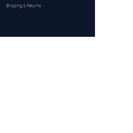
Shipping & Returns
UK Sarms Store
UK based sarms and supplements store
Buy SARMS UK
Peptides Store UK
Made in Britain
Company No.
15096278
VAT No. 450447994
The BEST UK Sarms Supplier in the North East
Designed by Top Tier LTD
Contact