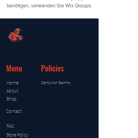
benötigen, verwenden Sie Wix Groups.
Menu
Policies
Home
Centurion Sarms
About
Shop
Contact
FAQ
Store Policy