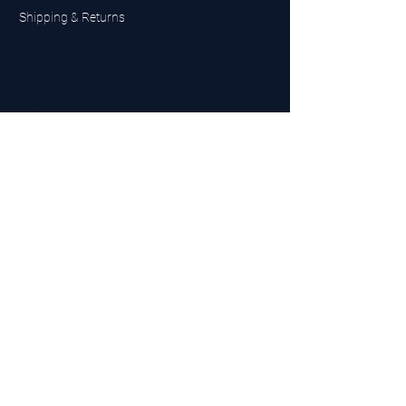
Shipping & Returns
UK Sarms Store
UK based sarms and supplements store
Buy SARMS UK
Peptides Store UK
Made in Britain
Company No.
15096278
VAT No. 450447994
The BEST UK Sarms Supplier in the North East
Designed by Top Tier LTD
Contact