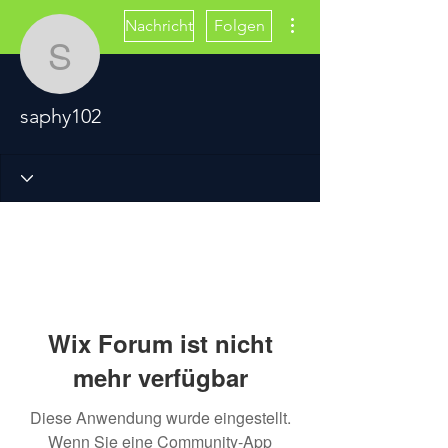
Weitere Optionen
Nachricht
Folgen
saphy102
saphy102
Wix Forum ist nicht
mehr verfügbar
Diese Anwendung wurde eingestellt.
Wenn Sie eine Community-App