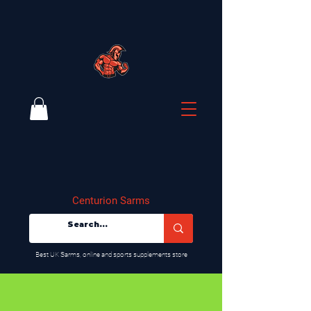
Centurion Sarms
​Best UK Sarms, online and sports supplements store