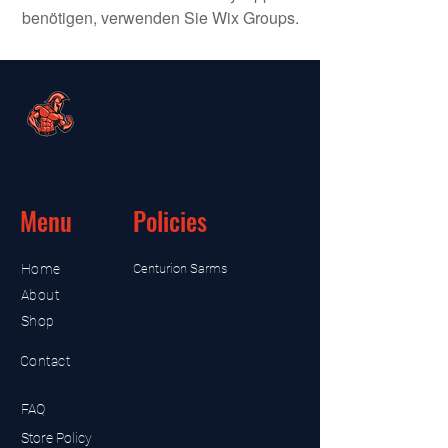
benötigen, verwenden Sie Wix Groups.
Menu
Policies
Home
Centurion Sarms
About
Shop
Contact
FAQ
Store Policy