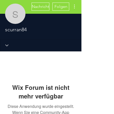
Weitere Optionen
Nachricht
Folgen
scurran84
scurran84
Wix Forum ist nicht
mehr verfügbar
Diese Anwendung wurde eingestellt.
Wenn Sie eine Community-App