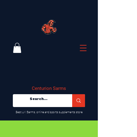
Centurion Sarms
​Best UK Sarms, online and sports supplements store