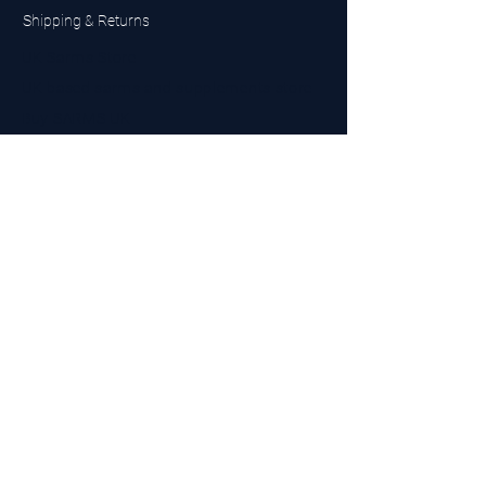
Shipping & Returns
UK Sarms Store
UK based sarms and supplements store
Buy SARMS UK
Peptides Store UK
Made in Britain
Company No.
15096278
VAT No. 450447994
The BEST UK Sarms Supplier in the North East
Designed by Top Tier LTD
Contact