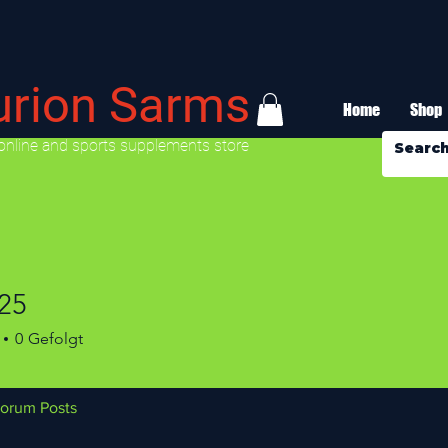
urion Sarms
Home
Shop
online and sports supplements store
25
0
Gefolgt
orum Posts