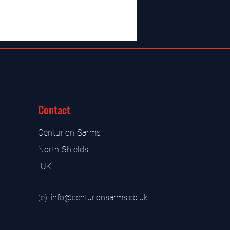
Contact
Centurion Sarms
North Shields
UK
(e):
i
nfo@centurionsarms.co.uk
s store
s store