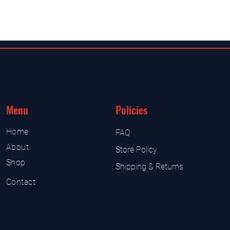
Menu
Policies
Home
FAQ
About
Store Policy
Shop
Shipping & Returns
Contact
UK Sarms Store
UK based sarms and supplement
Sarms and supplement