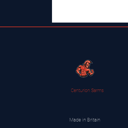
Centurion Sarms
Made in Britain