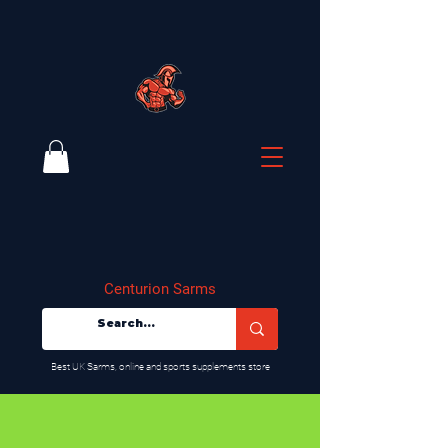
Centurion Sarms
​Best UK Sarms, online and sports supplements store