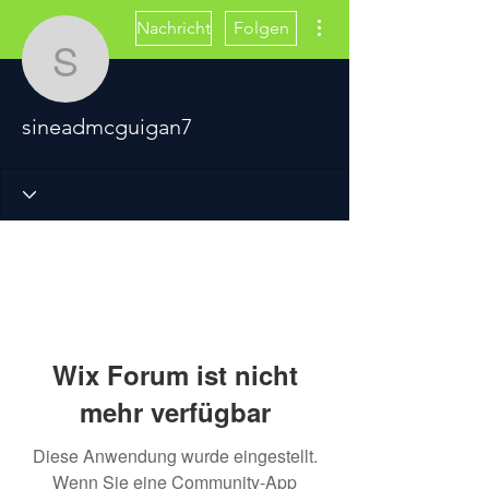
Weitere Optionen
Nachricht
Folgen
sineadmcguigan7
sineadmcguigan7
Wix Forum ist nicht
mehr verfügbar
Diese Anwendung wurde eingestellt.
Wenn Sie eine Community-App