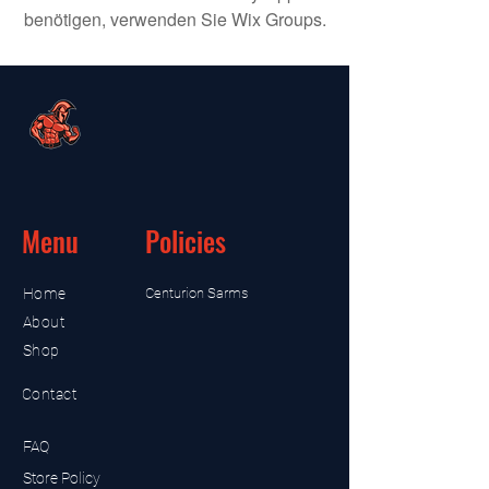
benötigen, verwenden Sie Wix Groups.
Menu
Policies
Home
Centurion Sarms
About
Shop
Contact
FAQ
Store Policy