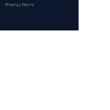
Shipping & Returns
UK Sarms Store
UK based sarms and supplements store
Buy SARMS UK
Peptides Store UK
Made in Britain
Company No.
15096278
VAT No. 450447994
The BEST UK Sarms Supplier in the North East
Designed by Top Tier LTD
Contact