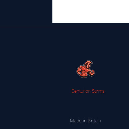
Centurion Sarms
Made in Britain