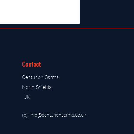
Contact
Centurion Sarms
North Shields
UK
(e):
i
nfo@centurionsarms.co.uk
s store
s store