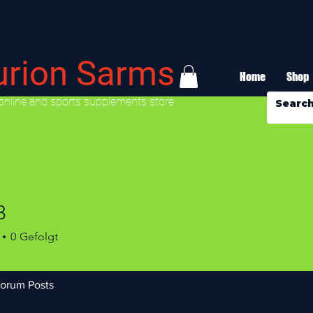
urion Sarms
Home
Shop
online and sports supplements store
3
0
Gefolgt
orum Posts