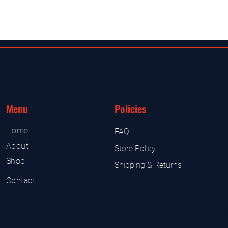
Menu
Policies
Home
FAQ
About
Store Policy
Shop
Shipping & Returns
Contact
UK Sarms Store
UK based sarms and supplement
Sarms and supplement