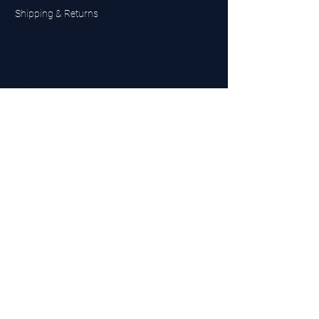
Shipping & Returns
UK Sarms Store
UK based sarms and supplements store
Buy SARMS UK
Peptides Store UK
Made in Britain
Company No.
15096278
VAT No. 450447994
The BEST UK Sarms Supplier in the North East
Designed by Top Tier LTD
Contact