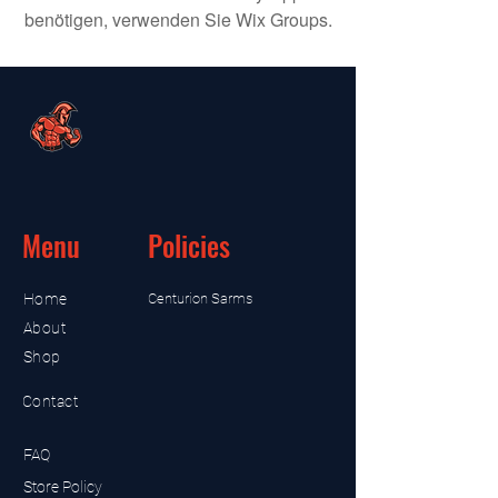
benötigen, verwenden Sie Wix Groups.
Menu
Policies
Home
Centurion Sarms
About
Shop
Contact
FAQ
Store Policy