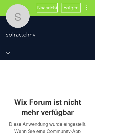
Weitere Optionen
Nachricht
Folgen
solrac.clmv
solrac.clmv
Wix Forum ist nicht
mehr verfügbar
Diese Anwendung wurde eingestellt.
Wenn Sie eine Community-App