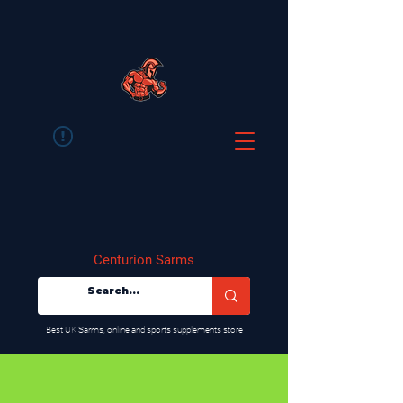
Centurion Sarms
​Best UK Sarms, online and sports supplements store