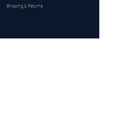
Shipping & Returns
UK Sarms Store
UK based sarms and supplements store
Buy SARMS UK
Peptides Store UK
Made in Britain
Company No.
15096278
VAT No. 450447994
The BEST UK Sarms Supplier in the North East
Designed by Top Tier LTD
Contact