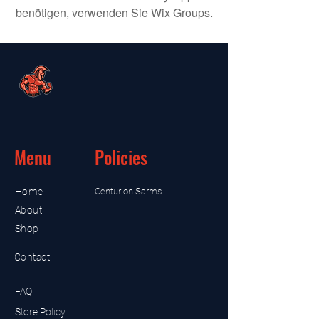
benötigen, verwenden Sie Wix Groups.
Menu
Policies
Home
Centurion Sarms
About
Shop
Contact
FAQ
Store Policy