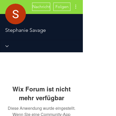
Weitere Optionen
Nachricht
Folgen
Stephanie Savage
Wix Forum ist nicht
mehr verfügbar
Diese Anwendung wurde eingestellt.
Wenn Sie eine Community-App