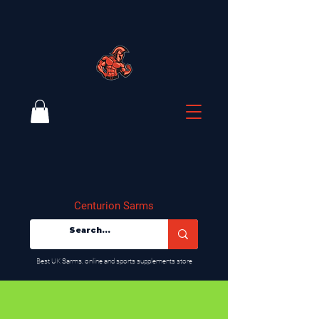
Centurion Sarms
​Best UK Sarms, online and sports supplements store