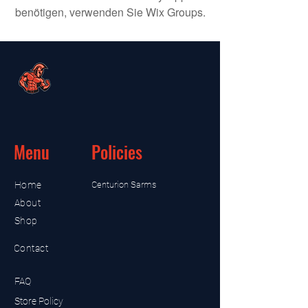
benötigen, verwenden Sie Wix Groups.
Menu
Policies
Home
Centurion Sarms
About
Shop
Contact
FAQ
Store Policy