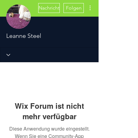
Weitere Optionen
Nachricht
Folgen
Leanne Steel
Wix Forum ist nicht
mehr verfügbar
Diese Anwendung wurde eingestellt.
Wenn Sie eine Community-App