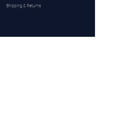
Shipping & Returns
UK Sarms Store
UK based sarms and supplements store
Buy SARMS UK
Peptides Store UK
Made in Britain
Company No.
15096278
VAT No. 450447994
The BEST UK Sarms Supplier in the North East
Designed by Top Tier LTD
Contact