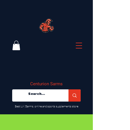
Centurion Sarms
​Best UK Sarms, online and sports supplements store