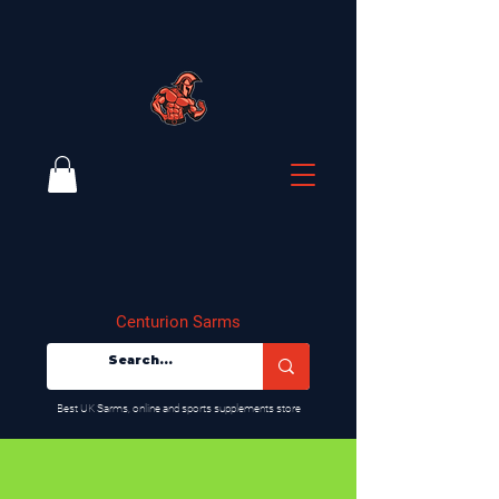
Centurion Sarms
​Best UK Sarms, online and sports supplements store