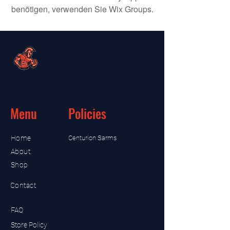
benötigen, verwenden Sie Wix Groups.
Menu
Policies
Home
Centurion Sarms
About
Shop
Contact
FAQ
Store Policy