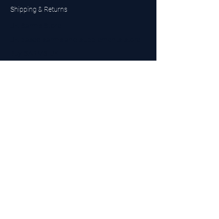
Shipping & Returns
UK Sarms Store
UK based sarms and supplements store
Buy SARMS UK
Peptides Store UK
Made in Britain
Company No.
15096278
VAT No. 450447994
The BEST UK Sarms Supplier in the North East
Designed by Top Tier LTD
Contact