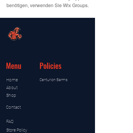
benötigen, verwenden Sie Wix Groups.
Menu
Policies
Home
Centurion Sarms
About
Shop
Contact
FAQ
Store Policy