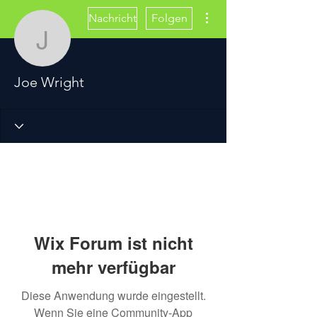
Weitere Optionen
Nachricht
Folgen
Joe Wright
Joe Wright
Wix Forum ist nicht
mehr verfügbar
Diese Anwendung wurde eingestellt.
Wenn Sie eine Community-App