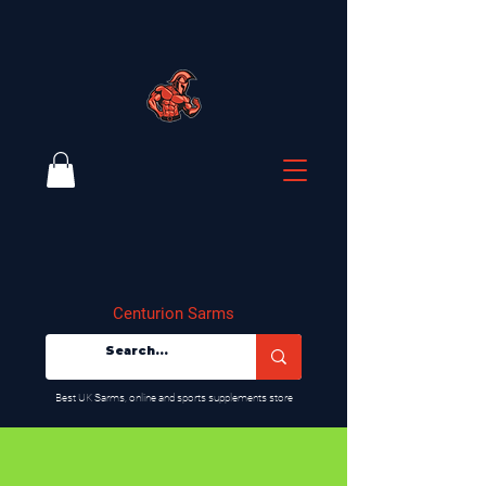
Centurion Sarms
​Best UK Sarms, online and sports supplements store