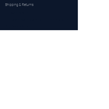
Shipping & Returns
UK Sarms Store
UK based sarms and supplements store
Buy SARMS UK
Peptides Store UK
Made in Britain
Company No.
15096278
VAT No. 450447994
The BEST UK Sarms Supplier in the North East
Designed by Top Tier LTD
Contact